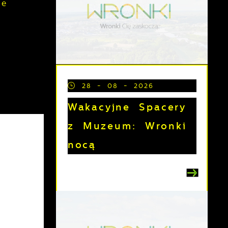
ce
28 - 08 - 2026
Wakacyjne Spacery
z Muzeum: Wronki
nocą