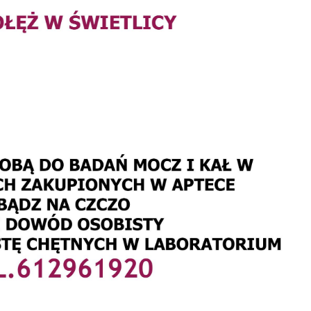
stawienia
zanujemy Twoją prywatność. Możesz zmienić ustawienia
ookies lub zaakceptować je wszystkie. W dowolnym
omencie możesz dokonać zmiany swoich ustawień.
iezbędne
iezbędne pliki cookies służą do prawidłowego