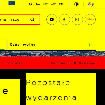
Czas wolny
us - Samołęż
Poprzednia
Następna
Pozostałe
ne
wydarzenia