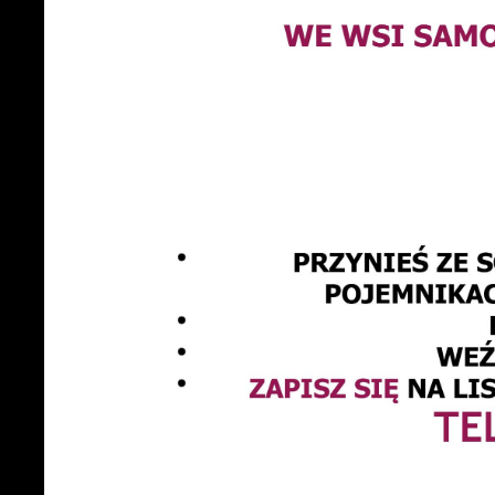
U
S
c
m
N
N