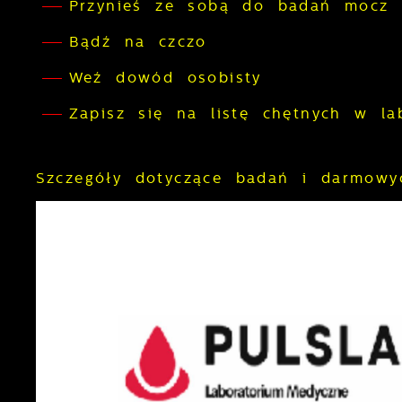
Przynieś ze sobą do badań mocz 
Bądź na czczo
Weź dowód osobisty
Zapisz się na listę chętnych w la
Szczegóły dotyczące badań i darmowy