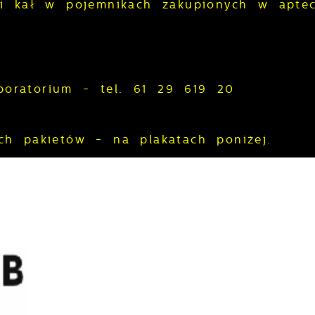
i kał w pojemnikach zakupionych w apte
boratorium - tel. 61 29 619 20
ch pakietów - na plakatach poniżej.