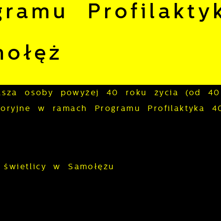
ramu Profilakty
mołęż
asza osoby powyżej 40 roku życia (od 4
toryjne w ramach Programu Profilaktyka 4
 świetlicy w Samołężu