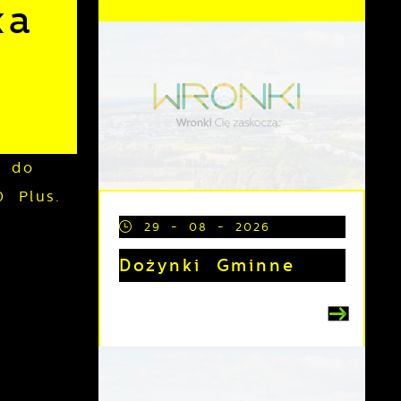
ka
0 do
0 Plus.
29 - 08 - 2026
Dożynki Gminne