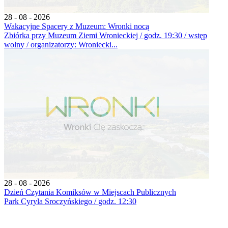
28 - 08 - 2026
Wakacyjne Spacery z Muzeum: Wronki nocą
Zbiórka przy Muzeum Ziemi Wronieckiej / godz. 19:30 / wstęp
wolny / organizatorzy: Wroniecki...
28 - 08 - 2026
Dzień Czytania Komiksów w Miejscach Publicznych
Park Cyryla Sroczyńskiego / godz. 12:30