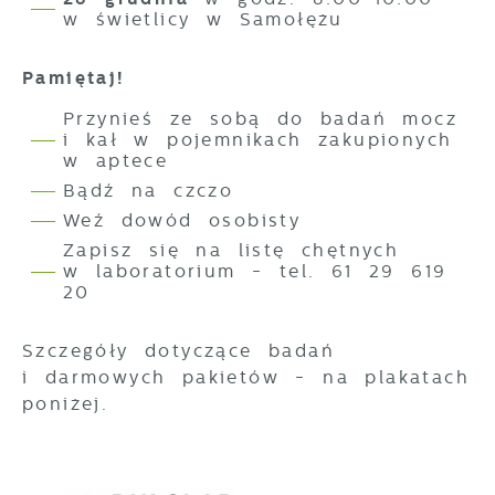
prezentujemy Ci najciekawsze informacje i
internetowych pod względem ich
w świetlicy w Samołężu
aktualności na stronach naszych partnerów.
popularności wśród użytkowników.
Zgromadzone informacje są przetwarzane
Promocyjne pliki cookies służą do
Więcej
Pamiętaj!
w formie zanonimizowanej. Wyrażenie
prezentowania Ci naszych komunikatów na
zgody na analityczne pliki cookies
podstawie analizy Twoich upodobań oraz
Przynieś ze sobą do badań mocz
gwarantuje dostępność wszystkich
Twoich zwyczajów dotyczących przeglądanej
i kał w pojemnikach zakupionych
funkcjonalności.
witryny internetowej. Treści promocyjne
w aptece
mogą pojawić się na stronach podmiotów
Bądź na czczo
trzecich lub firm będących naszymi
Weź dowód osobisty
partnerami oraz innych dostawców usług.
Firmy te działają w charakterze
Zapisz się na listę chętnych
pośredników prezentujących nasze treści w
w laboratorium - tel. 61 29 619
postaci wiadomości, ofert, komunikatów
20
mediów społecznościowych.
Szczegóły dotyczące badań
i darmowych pakietów - na plakatach
poniżej.