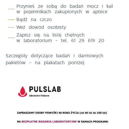
upodobań oraz Twoich zwyczajów dotyczących
Przynieś ze sobą do badań mocz i kał
przeglądanej witryny internetowej. Treści promocyjne
w pojemnikach zakupionych w aptece
mogą pojawić się na stronach podmiotów trzecich
Bądź na czczo
lub firm będących naszymi partnerami oraz innych
Weź dowód osobisty
dostawców usług. Firmy te działają w charakterze
pośredników prezentujących nasze treści w postaci
Zapisz się na listę chętnych
wiadomości, ofert, komunikatów mediów
w laboratorium - tel. 61 29 619 20
społecznościowych.
Szczegóły dotyczące badań i darmowych
pakietów - na plakatach poniżej.