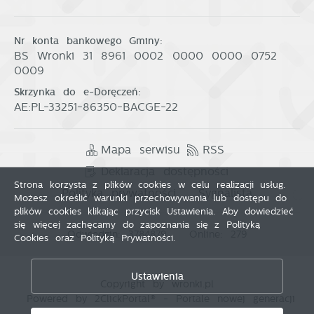
Nr konta bankowego Gminy:
BS Wronki 31 8961 0002 0000 0000 0752
0009
Skrzynka do e-Doręczeń:
AE:PL-33251-86350-BACGE-22
Mapa serwisu
RSS
Deklaracja dostępności
Strona korzysta z plików cookies w celu realizacji usług.
Polityka prywatności
Sygnalista
Możesz określić warunki przechowywania lub dostępu do
plików cookies klikając przycisk Ustawienia. Aby dowiedzieć
się więcej zachęcamy do zapoznania się z Polityką
Odwiedzin: 3784879
Online: 279
Cookies oraz Polityką Prywatności.
Zapisz wybrane
Ustawienia
Copyright by wronki.pl
Zezwól na wszystkie
Powered by
2ClickPortal®
- Portale nowej generacji