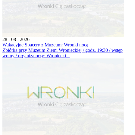
28 - 08 - 2026
Wakacyjne Spacery z Muzeum: Wronki nocą
Zbiórka przy Muzeum Ziemi Wronieckiej / godz. 19:30 / wstęp
wolny / organizatorzy: Wroniecki...