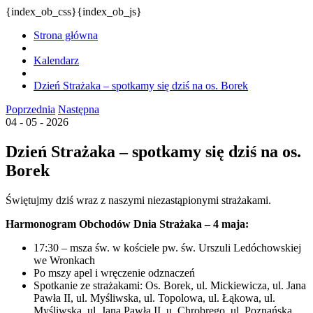
{index_ob_css}{index_ob_js}
Strona główna
Kalendarz
Dzień Strażaka – spotkamy się dziś na os. Borek
Poprzednia
Następna
04 - 05 - 2026
Dzień Strażaka – spotkamy się dziś na os.
Borek
Świętujmy dziś wraz z naszymi niezastąpionymi strażakami.
Harmonogram Obchodów Dnia Strażaka – 4 maja:
17:30 – msza św. w kościele pw. św. Urszuli Ledóchowskiej
we Wronkach
Po mszy apel i wręczenie odznaczeń
Spotkanie ze strażakami: Os. Borek, ul. Mickiewicza, ul. Jana
Pawła II, ul. Myśliwska, ul. Topolowa, ul. Łąkowa, ul.
Myśliwska, ul. Jana Pawła II, u. Chrobrego, ul. Poznańska,