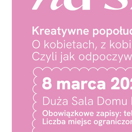
U
S
c
m
N
N
f