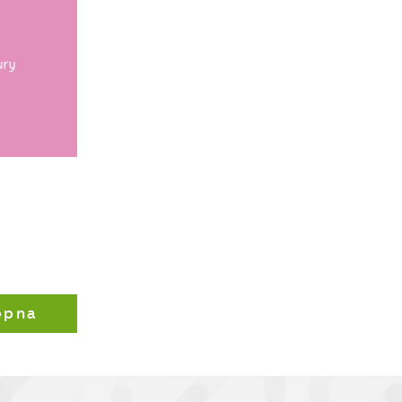
j
i
ą
ępna