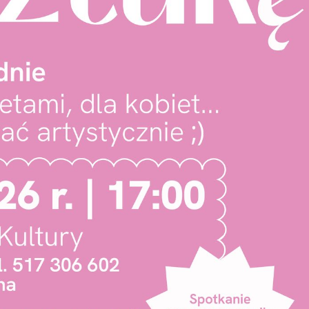
stawienia
zanujemy Twoją prywatność. Możesz zmienić ustawienia
ookies lub zaakceptować je wszystkie. W dowolnym
omencie możesz dokonać zmiany swoich ustawień.
iezbędne
iezbędne pliki cookies służą do prawidłowego
unkcjonowania strony internetowej i umożliwiają Ci