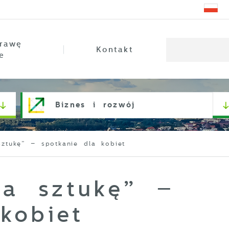
rawę
Kontakt
e
Biznes i rozwój
ztukę” – spotkanie dla kobiet
a sztukę” –
kobiet