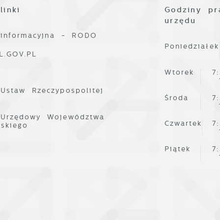
linki
Godziny pr
urzędu
 informacyjna - RODO
Poniedziałek
L.GOV.PL
Wtorek
7
 Ustaw Rzeczypospolitej
Środa
7
 Urzędowy Województwa
Czwartek
7
lskiego
Piątek
7