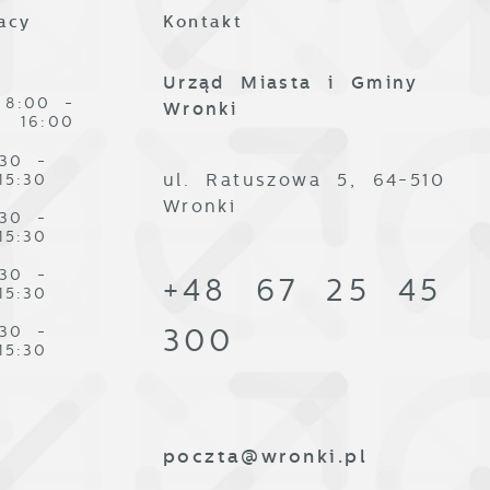
acy
Kontakt
Urząd Miasta i Gminy
8:00 -
Wronki
16:00
:30 -
ul. Ratuszowa 5, 64-510
15:30
Wronki
:30 -
15:30
:30 -
+48 67 25 45
15:30
:30 -
300
15:30
poczta@wronki.pl