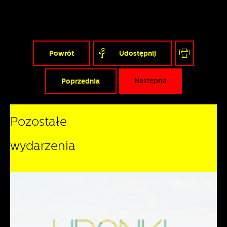
Powrót
Udostępnij
Poprzednia
Następna
Pozostałe
wydarzenia