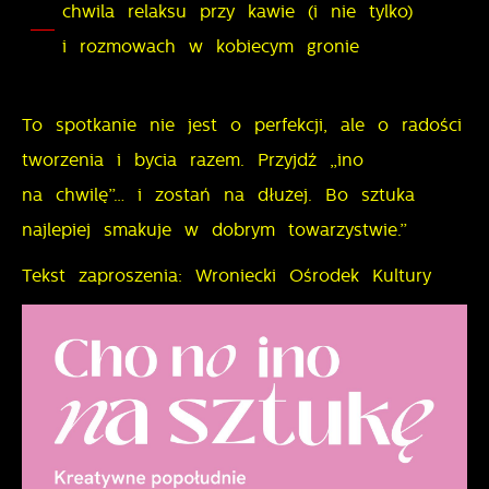
chwila relaksu przy kawie (i nie tylko)
i rozmowach w kobiecym gronie
To spotkanie nie jest o perfekcji, ale o radości
tworzenia i bycia razem. Przyjdź „ino
na chwilę”… i zostań na dłużej. Bo sztuka
najlepiej smakuje w dobrym towarzystwie.”
Tekst zaproszenia: Wroniecki Ośrodek Kultury