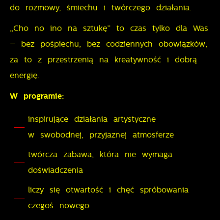
do rozmowy, śmiechu i twórczego działania.
miejsca oraz częstotliwości, z jaką odwiedzane są
Reklamowe
nasze serwisy www. Dane pozwalają nam na ocenę
„Cho no ino na sztukę” to czas tylko dla Was
naszych serwisów internetowych pod względem ich
Dzięki reklamowym plikom cookies prezentujemy Ci
– bez pośpiechu, bez codziennych obowiązków,
popularności wśród użytkowników. Zgromadzone
najciekawsze informacje i aktualności na stronach
za to z przestrzenią na kreatywność i dobrą
informacje są przetwarzane w formie
naszych partnerów.
energię.
zanonimizowanej. Wyrażenie zgody na analityczne
Promocyjne pliki cookies służą do prezentowania Ci
Więcej
pliki cookies gwarantuje dostępność wszystkich
naszych komunikatów na podstawie analizy Twoich
W programie:
funkcjonalności.
upodobań oraz Twoich zwyczajów dotyczących
inspirujące działania artystyczne
przeglądanej witryny internetowej. Treści promocyjne
w swobodnej, przyjaznej atmosferze
mogą pojawić się na stronach podmiotów trzecich
lub firm będących naszymi partnerami oraz innych
twórcza zabawa, która nie wymaga
dostawców usług. Firmy te działają w charakterze
doświadczenia
pośredników prezentujących nasze treści w postaci
liczy się otwartość i chęć spróbowania
wiadomości, ofert, komunikatów mediów
społecznościowych.
czegoś nowego