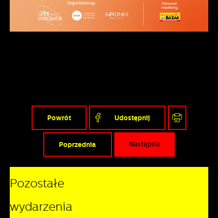
Powrót
Udostępnij
Poprzednia
Następna
Pozostałe
wydarzenia