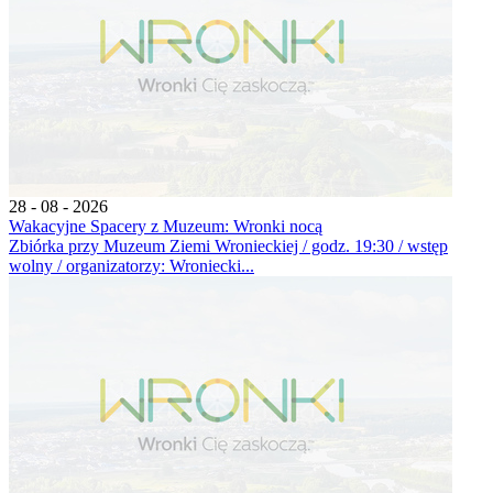
28 - 08 - 2026
Wakacyjne Spacery z Muzeum: Wronki nocą
Zbiórka przy Muzeum Ziemi Wronieckiej / godz. 19:30 / wstęp
wolny / organizatorzy: Wroniecki...