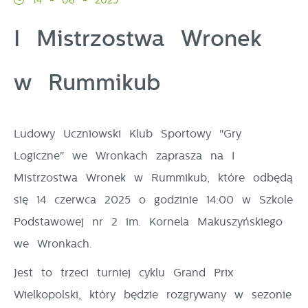
14 - 06 - 2025
Pliki cookies odpowiadają na podejmowane przez
Więcej
Ciebie działania w celu m.in. dostosowania Twoich
I Mistrzostwa Wronek
ustawień preferencji prywatności, logowania czy
Funkcjonalne i personalizacyjne
wypełniania formularzy. Dzięki plikom cookies strona,
w Rummikub
z której korzystasz, może działać bez zakłóceń.
Tego typu pliki cookies umożliwiają stronie
internetowej zapamiętanie wprowadzonych przez Ciebie
ustawień oraz personalizację określonych
Ludowy Uczniowski Klub Sportowy "Gry
funkcjonalności czy prezentowanych treści.
Logiczne" we Wronkach zaprasza na I
Dzięki tym plikom cookies możemy zapewnić Ci
Więcej
Mistrzostwa Wronek w Rummikub, które odbędą
większy komfort korzystania z funkcjonalności naszej
się 14 czerwca 2025 o godzinie 14:00 w Szkole
strony poprzez dopasowanie jej do Twoich
Analityczne
indywidualnych preferencji. Wyrażenie zgody na
Podstawowej nr 2 im. Kornela Makuszyńskiego
funkcjonalne i personalizacyjne pliki cookies
we Wronkach.
Analityczne pliki cookies pomagają nam rozwijać się
gwarantuje dostępność większej ilości funkcji na
i dostosowywać do Twoich potrzeb.
Jest to trzeci turniej cyklu Grand Prix
stronie.
Cookies analityczne pozwalają na uzyskanie informacji
Więcej
Wielkopolski, który będzie rozgrywany w sezonie
w zakresie wykorzystywania witryny internetowej,