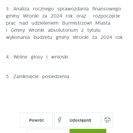
najciekawsze informacje i aktualności na stronach
informacje są przetwarzane w formie zanonimizowanej.
3. Analiza rocznego sprawozdania finansowego
naszych partnerów.
Wyrażenie zgody na analityczne pliki cookies
gminy Wronki za 2024 rok oraz rozpoczęcie
gwarantuje dostępność wszystkich funkcjonalności.
prac nad udzieleniem Burmistrzowi Miasta
Promocyjne pliki cookies służą do prezentowania Ci
Więcej
naszych komunikatów na podstawie analizy Twoich
i Gminy Wronki absolutorium z tytułu
upodobań oraz Twoich zwyczajów dotyczących
wykonania budżetu gminy Wronki za 2024 rok.
przeglądanej witryny internetowej. Treści promocyjne
mogą pojawić się na stronach podmiotów trzecich
lub firm będących naszymi partnerami oraz innych
4. Wolne głosy i wnioski.
dostawców usług. Firmy te działają w charakterze
pośredników prezentujących nasze treści w postaci
wiadomości, ofert, komunikatów mediów
5. Zamknięcie posiedzenia.
społecznościowych.
Powrót
Udostępnij