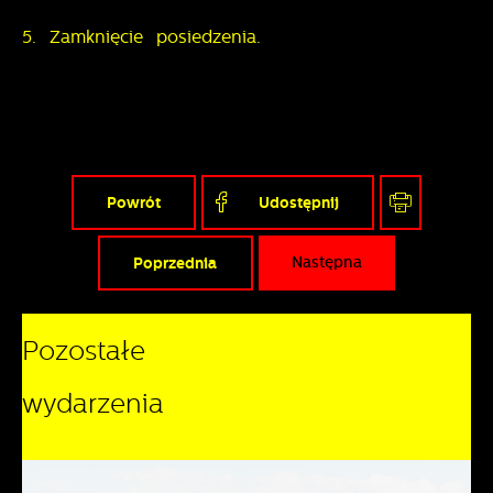
pośredników prezentujących nasze treści w postaci
5. Zamknięcie posiedzenia.
wiadomości, ofert, komunikatów mediów
społecznościowych.
Powrót
Udostępnij
Poprzednia
Następna
Pozostałe
wydarzenia