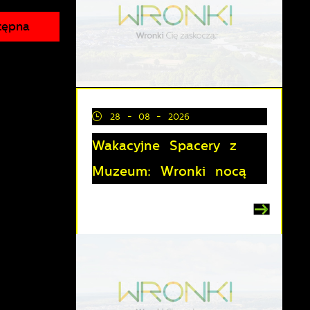
tępna
28 - 08 - 2026
Wakacyjne Spacery z
Muzeum: Wronki nocą
z
lu
y