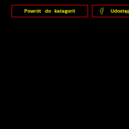
Powrót
do kategorii
Udostęp
U
S
z
z
N
N
i
n
P
W
m
w