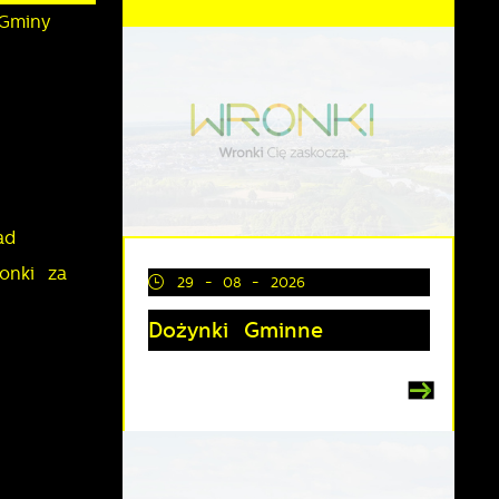
 Gminy
ad
onki za
29 - 08 - 2026
Dożynki Gminne