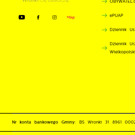
OBYWATEL.
n
d
ePUAP
p
p
Dziennik Us
p
k
Dziennik U
Wielkopolsk
Nr konta bankowego Gminy:
BS Wronki 31 8961 00