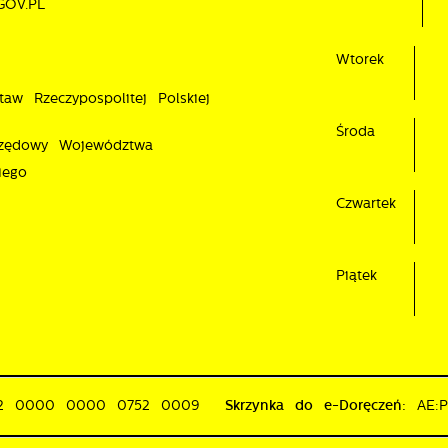
GOV.PL
a podstawie analizy Twoich upodobań oraz Twoich zwyczajów
otyczących przeglądanej witryny internetowej. Treści promocyjne mogą
ojawić się na stronach podmiotów trzecich lub firm będących naszymi
Wtorek
artnerami oraz innych dostawców usług. Firmy te działają w charakterze
taw Rzeczypospolitej Polskiej
ośredników prezentujących nasze treści w postaci wiadomości, ofert,
omunikatów mediów społecznościowych.
Środa
rzędowy Województwa
iego
Czwartek
Piątek
02 0000 0000 0752 0009
Skrzynka do e-Doręczeń:
AE: