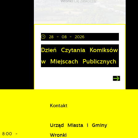
28 - 08 - 2026
Dzień Czytania Komiksów
i
w Miejscach Publicznych
Kontakt
je
Urząd Miasta i Gminy
w
8:00 -
Wronki