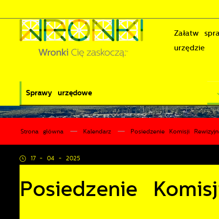
Przejdź do menu.
Przejdź do wyszukiwarki.
Przejdź do treści.
Przejdź do ustawień wielkości czcionki.
Wyłącz wersję kontrastową strony.
Załatw sp
urzędzie
Sprawy urzędowe
Strona główna
Kalendarz
Posiedzenie Komisji Rewizyjn
17 - 04 - 2025
Posiedzenie Komisj