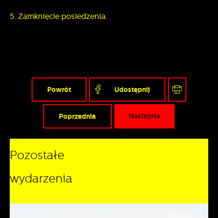
5. Zamknięcie posiedzenia.
Powrót
Udostępnij
Poprzednia
Następna
Pozostałe
wydarzenia