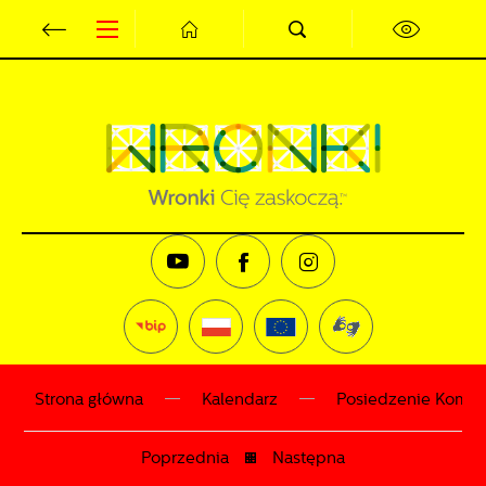
Przejdź do menu.
Przejdź do wyszukiwarki.
Przejdź do treści.
Przejdź do ustawień wielkości czcionki.
Wyłącz wersję kontrastową strony.
Ustawienia
Szanujemy Twoją prywatność. Możesz zmienić ustawienia
cookies lub zaakceptować je wszystkie. W dowolnym
momencie możesz dokonać zmiany swoich ustawień.
Niezbędne
Niezbędne pliki cookies służą do prawidłowego
funkcjonowania strony internetowej i umożliwiają Ci
Strona główna
Kalendarz
Posiedzenie Komisj
komfortowe korzystanie z oferowanych przez nas usług.
Poprzednia
Następna
Pliki cookies odpowiadają na podejmowane przez Ciebie
Więcej