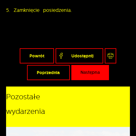
pośredników prezentujących nasze treści w postaci
5. Zamknięcie posiedzenia.
wiadomości, ofert, komunikatów mediów
społecznościowych.
Powrót
Udostępnij
Poprzednia
Następna
Pozostałe
wydarzenia