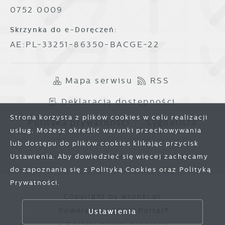
0752 0009
Skrzynka do e-Doręczeń:
AE:PL-33251-86350-BACGE-22
Mapa serwisu
RSS
Deklaracja dostępności
Strona korzysta z plików cookies w celu realizacji
Polityka prywatności
Sygnalista
usług. Możesz określić warunki przechowywania
lub dostępu do plików cookies klikając przycisk
Ustawienia. Aby dowiedzieć się więcej zachęcamy
Odwiedzin: 3862054
Online: 292
do zapoznania się z Polityką Cookies oraz Polityką
Prywatności.
Zapisz wybrane
Copyright by wronki.pl
Powered by
2ClickPortal®
Ustawienia
- Portale nowej generacji