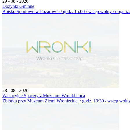
29 - 08 - 2026
Dożynki Gminne
Boisko Sportowe w Pożarowie / godz. 15:00 / wstęp wolny / organiz
28 - 08 - 2026
Wakacyjne Spacery z Muzeum: Wronki nocą
Zbiórka przy Muzeum Ziemi Wronieckiej / godz. 19:30 / wstęp wolny 