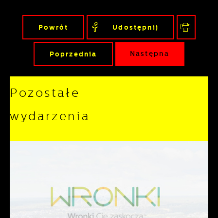
podmiotów trzecich lub firm będących
naszymi partnerami oraz innych
Powrót
Udostępnij
dostawców usług. Firmy te działają w
charakterze pośredników prezentujących
Poprzednia
Następna
nasze treści w postaci wiadomości, ofert,
komunikatów mediów społecznościowych.
Pozostałe
wydarzenia