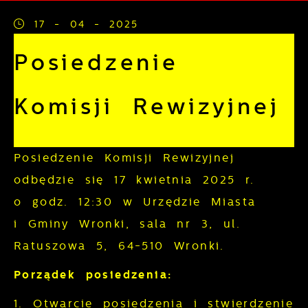
usług.
17 - 04 - 2025
Pliki cookies odpowiadają na
Więcej
podejmowane przez Ciebie działania w
Posiedzenie
celu m.in. dostosowania Twoich ustawień
Funkcjonalne i personalizacyjne
preferencji prywatności, logowania czy
Komisji Rewizyjnej
wypełniania formularzy. Dzięki plikom
Tego typu pliki cookies umożliwiają
cookies strona, z której korzystasz, może
stronie internetowej zapamiętanie
działać bez zakłóceń.
wprowadzonych przez Ciebie ustawień
Posiedzenie Komisji Rewizyjnej
oraz personalizację określonych
odbędzie się 17 kwietnia 2025 r.
funkcjonalności czy prezentowanych treści.
o godz. 12:30 w Urzędzie Miasta
Dzięki tym plikom cookies możemy
Więcej
i Gminy Wronki, sala nr 3, ul.
zapewnić Ci większy komfort korzystania
Ratuszowa 5, 64-510 Wronki.
z funkcjonalności naszej strony poprzez
Analityczne
dopasowanie jej do Twoich indywidualnych
Porządek posiedzenia:
preferencji. Wyrażenie zgody na
Analityczne pliki cookies pomagają nam
1. Otwarcie posiedzenia i stwierdzenie
funkcjonalne i personalizacyjne pliki