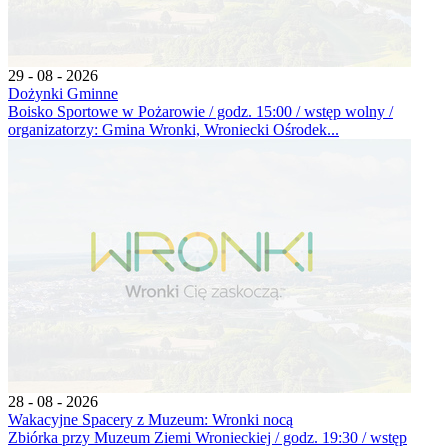
29 - 08 - 2026
Dożynki Gminne
Boisko Sportowe w Pożarowie / godz. 15:00 / wstęp wolny /
organizatorzy: Gmina Wronki, Wroniecki Ośrodek...
28 - 08 - 2026
Wakacyjne Spacery z Muzeum: Wronki nocą
Zbiórka przy Muzeum Ziemi Wronieckiej / godz. 19:30 / wstęp