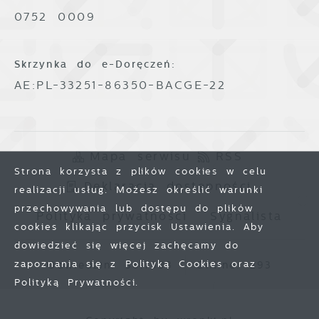
0752 0009
Skrzynka do e-Doręczeń:
AE:PL-33251-86350-BACGE-22
Mapa serwisu
RSS
Strona korzysta z plików cookies w celu
Deklaracja dostępności
realizacji usług. Możesz określić warunki
przechowywania lub dostępu do plików
Polityka prywatności
Sygnalista
cookies klikając przycisk Ustawienia. Aby
dowiedzieć się więcej zachęcamy do
zapoznania się z Polityką Cookies oraz
Odwiedzin: 3817393
Online: 293
Polityką Prywatności.
Zapisz wybrane