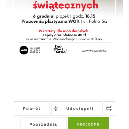
gwarantuje dostępność wszystkich
Twoich zwyczajów dotyczących przeglądanej
funkcjonalności.
witryny internetowej. Treści promocyjne
mogą pojawić się na stronach podmiotów
trzecich lub firm będących naszymi
partnerami oraz innych dostawców usług.
Firmy te działają w charakterze
pośredników prezentujących nasze treści w
postaci wiadomości, ofert, komunikatów
mediów społecznościowych.
Powrót
Udostępnij
Poprzednia
Następna