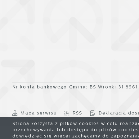
Nr konta bankowego Gminy:
BS Wronki 31 896
Mapa serwisu
RSS
Deklaracja dos
Strona korzysta z plików cookies w celu realiza
przechowywania lub dostępu do plików cookies 
dowiedzieć się więcej zachęcamy do zapoznania 
Copyright by wronki.pl