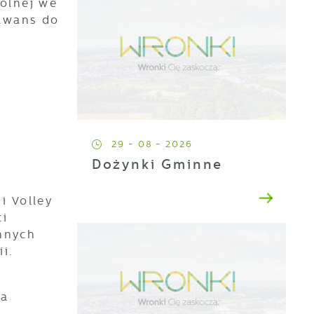
Polnej we
 awans do
29 - 08 - 2026
Dożynki Gminne
i Volley
ci
ennych
i.
la