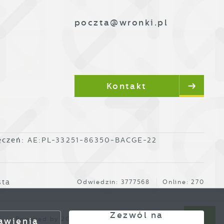
poczta@wronki.pl
Kontakt
ęczeń:
AE:PL-33251-86350-BACGE-22
sta
Odwiedzin: 3777568
Online: 270
Zezwól na
Powered by
2ClickPortal®
- Portale nowej generacji
awienia