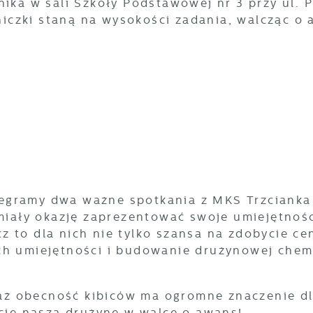
nika w sali Szkoły Podstawowej nr 3 przy ul. 
czki staną na wysokości zadania, walcząc o
gramy dwa ważne spotkania z MKS Trzcianka 
 miały okazję zaprezentować swoje umiejętnoś
 to dla nich nie tylko szansa na zdobycie c
ch umiejętności i budowanie drużynowej chemi
ż obecność kibiców ma ogromne znaczenie d
jcie naszą drużynę w walce o awans!