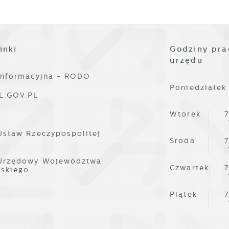
ośredników prezentujących nasze treści w postaci wiadomości
fert, komunikatów mediów społecznościowych.
inki
Godziny pra
urzędu
informacyjna - RODO
Poniedziałek
L.GOV.PL
Wtorek
7
Ustaw Rzeczypospolitej
Środa
7
 Urzędowy Województwa
Czwartek
7
lskiego
Piątek
7