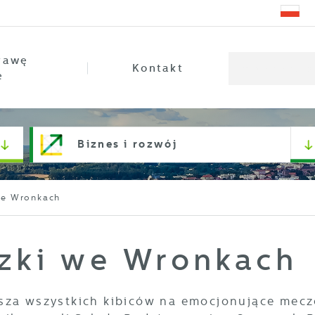
rawę
Kontakt
e
Biznes i rozwój
we Wronkach
czki we Wronkach
sza wszystkich kibiców na emocjonujące mecz