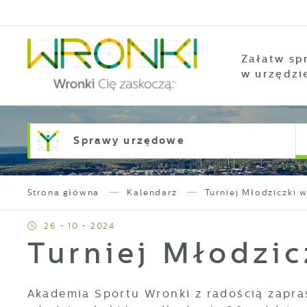
Przejdź do menu.
Przejdź do wyszukiwarki.
Przejdź do treści.
Przejdź do ustawień wielkości czcionki.
Włącz wersję kontrastową strony.
Załatw sp
w urzędzi
Sprawy urzędowe
Strona główna
Kalendarz
Turniej Młodziczki 
26 - 10 - 2024
Turniej Młodzi
Akademia Sportu Wronki z radością zapra