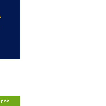
t
es
ze
ępna