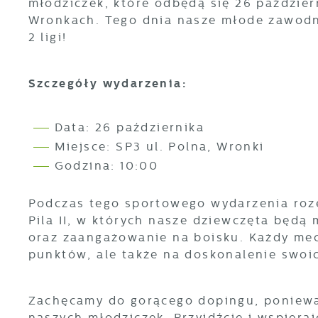
młodziczek, które odbędą się 26 paździer
Wronkach. Tego dnia nasze młode zawodni
2 ligi!
Szczegóły wydarzenia:
Data: 26 października
Miejsce: SP3 ul. Polna, Wronki
Godzina: 10:00
Podczas tego sportowego wydarzenia roze
Pila II, w których nasze dziewczęta będą
oraz zaangażowanie na boisku. Każdy mecz
punktów, ale także na doskonalenie swoi
Zachęcamy do gorącego dopingu, poniewa
naszych młodziczek. Przyjdźcie i wspiera