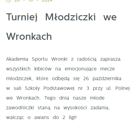
26 - 10 - 2024
Turniej Młodziczki we
Pliki cookies odpowiadają na podejmowane przez
Więcej
Ciebie działania w celu m.in. dostosowania Twoich
ustawień preferencji prywatności, logowania czy
Wronkach
Funkcjonalne i personalizacyjne
wypełniania formularzy. Dzięki plikom cookies strona,
z której korzystasz, może działać bez zakłóceń.
Tego typu pliki cookies umożliwiają stronie
internetowej zapamiętanie wprowadzonych przez Ciebie
Akademia Sportu Wronki z radością zaprasza
ustawień oraz personalizację określonych
wszystkich kibiców na emocjonujące mecze
funkcjonalności czy prezentowanych treści.
młodziczek, które odbędą się 26 października
w sali Szkoły Podstawowej nr 3 przy ul. Polnej
Dzięki tym plikom cookies możemy zapewnić Ci
Więcej
we Wronkach. Tego dnia nasze młode
większy komfort korzystania z funkcjonalności naszej
zawodniczki staną na wysokości zadania,
strony poprzez dopasowanie jej do Twoich
Analityczne
indywidualnych preferencji. Wyrażenie zgody na
walcząc o awans do 2 ligi!
funkcjonalne i personalizacyjne pliki cookies
Analityczne pliki cookies pomagają nam rozwijać się
gwarantuje dostępność większej ilości funkcji na
i dostosowywać do Twoich potrzeb.