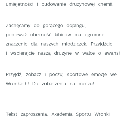
umiejętności i budowanie drużynowej chemii.
pośredników prezentujących nasze treści w postaci
wiadomości, ofert, komunikatów mediów
społecznościowych.
Zachęcamy do gorącego dopingu,
ponieważ obecność kibiców ma ogromne
znaczenie dla naszych młodziczek. Przyjdźcie
i wspierajcie naszą drużynę w walce o awans!
Przyjdź, zobacz i poczuj sportowe emocje we
Wronkach! Do zobaczenia na meczu!
Tekst zaproszenia: Akademia Sportu Wronki