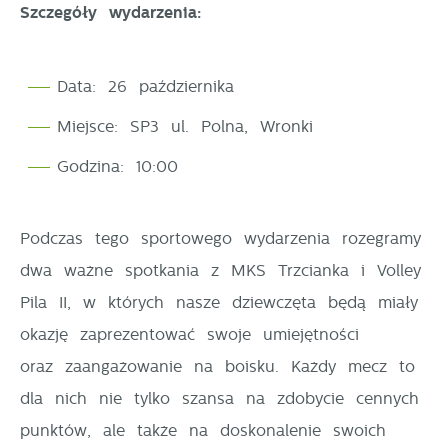
Szczegóły wydarzenia:
stronie.
Cookies analityczne pozwalają na uzyskanie informacji
Więcej
w zakresie wykorzystywania witryny internetowej,
Data: 26 października
miejsca oraz częstotliwości, z jaką odwiedzane są
Miejsce: SP3 ul. Polna, Wronki
Reklamowe
nasze serwisy www. Dane pozwalają nam na ocenę
naszych serwisów internetowych pod względem ich
Godzina: 10:00
Dzięki reklamowym plikom cookies prezentujemy Ci
popularności wśród użytkowników. Zgromadzone
najciekawsze informacje i aktualności na stronach
informacje są przetwarzane w formie zanonimizowanej.
naszych partnerów.
Podczas tego sportowego wydarzenia rozegramy
Wyrażenie zgody na analityczne pliki cookies
dwa ważne spotkania z MKS Trzcianka i Volley
gwarantuje dostępność wszystkich funkcjonalności.
Promocyjne pliki cookies służą do prezentowania Ci
Więcej
Pila II, w których nasze dziewczęta będą miały
naszych komunikatów na podstawie analizy Twoich
okazję zaprezentować swoje umiejętności
upodobań oraz Twoich zwyczajów dotyczących
przeglądanej witryny internetowej. Treści promocyjne
oraz zaangażowanie na boisku. Każdy mecz to
mogą pojawić się na stronach podmiotów trzecich
dla nich nie tylko szansa na zdobycie cennych
lub firm będących naszymi partnerami oraz innych
punktów, ale także na doskonalenie swoich
dostawców usług. Firmy te działają w charakterze