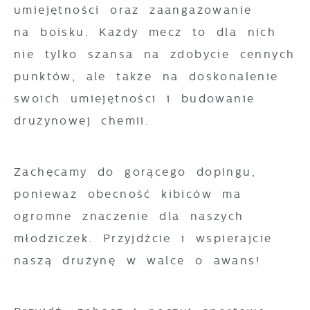
umiejętności oraz zaangażowanie
gwarantuje dostępność wszystkich
Twoich zwyczajów dotyczących przeglądanej
na boisku. Każdy mecz to dla nich
funkcjonalności.
witryny internetowej. Treści promocyjne
nie tylko szansa na zdobycie cennych
mogą pojawić się na stronach podmiotów
trzecich lub firm będących naszymi
punktów, ale także na doskonalenie
partnerami oraz innych dostawców usług.
swoich umiejętności i budowanie
Firmy te działają w charakterze
drużynowej chemii.
pośredników prezentujących nasze treści w
postaci wiadomości, ofert, komunikatów
mediów społecznościowych.
Zachęcamy do gorącego dopingu,
ponieważ obecność kibiców ma
ogromne znaczenie dla naszych
młodziczek. Przyjdźcie i wspierajcie
naszą drużynę w walce o awans!