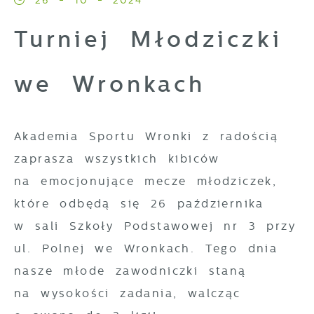
26 - 10 - 2024
korzystanie z oferowanych przez nas
Turniej Młodziczki
usług.
Pliki cookies odpowiadają na
we Wronkach
Więcej
podejmowane przez Ciebie działania w
celu m.in. dostosowania Twoich ustawień
Funkcjonalne i personalizacyjne
preferencji prywatności, logowania czy
Akademia Sportu Wronki z radością
wypełniania formularzy. Dzięki plikom
Tego typu pliki cookies umożliwiają
zaprasza wszystkich kibiców
cookies strona, z której korzystasz, może
stronie internetowej zapamiętanie
na emocjonujące mecze młodziczek,
działać bez zakłóceń.
wprowadzonych przez Ciebie ustawień oraz
które odbędą się 26 października
personalizację określonych funkcjonalności
w sali Szkoły Podstawowej nr 3 przy
czy prezentowanych treści.
ul. Polnej we Wronkach. Tego dnia
nasze młode zawodniczki staną
Dzięki tym plikom cookies możemy
Więcej
zapewnić Ci większy komfort korzystania z
na wysokości zadania, walcząc
funkcjonalności naszej strony poprzez