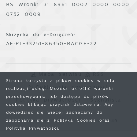
BS Wronki 31 8961 0002 0000 0000
0752 0009
Skrzynka do e-Doręczeń:
AE:PL-33251-86350-BACGE-22
Mapa serwisu
RSS
Strona korzysta z plików cookies w celu
Deklaracja dostępności
realizacji usług. Możesz określić warunki
przechowywania lub dostępu do plików
Polityka prywatności
Sygnalista
cookies klikając przycisk Ustawienia. Aby
dowiedzieć się więcej zachęcamy do
zapoznania się z Polityką Cookies oraz
Odwiedzin: 3802624
Online: 249
Polityką Prywatności.