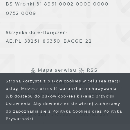
BS Wronki 31 8961 0002 0000 0000
0752 0009
Skrzynka do e-Doręczeń:
AE:PL-33251-86350-BACGE-22
Mapa serwisu
RSS
Strona korzysta z plików cookies w celu realizacji
Deklaracja dostępności
usług. Możesz określić warunki przechowywania
Polityka prywatności
Sygnalista
lub dostępu do plików cookies klikając przycisk
Ustawienia. Aby dowiedzieć się więcej zachęcamy
do zapoznania się z Polityką Cookies oraz Polityką
Odwiedzin: 3773331
Online: 254
Prywatności.