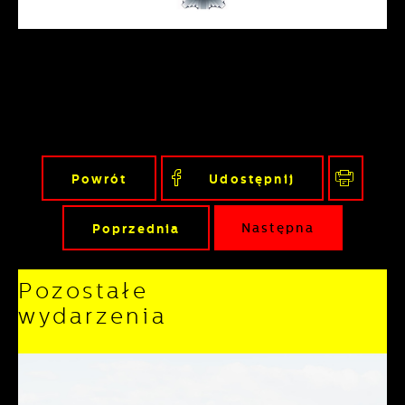
Powrót
Udostępnij
Poprzednia
Następna
Pozostałe
wydarzenia