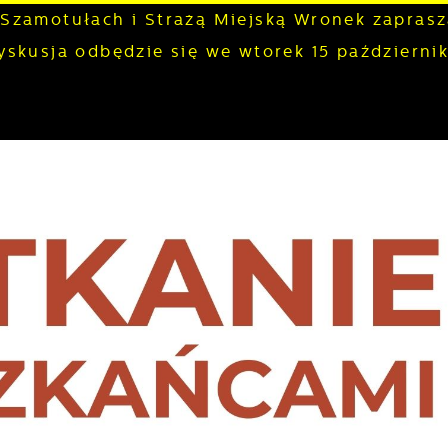
 Szamotułach i Strażą Miejską Wronek zapras
yskusja odbędzie się we wtorek 15 październi