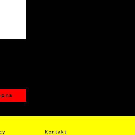
h
t
ępna
cy
Kontakt