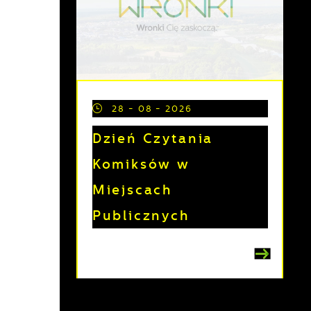
e
28 - 08 - 2026
Dzień Czytania
Komiksów w
Miejscach
a
Publicznych