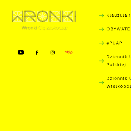
p
d
Klauzula 
P
W
k
OBYWATE
T
i
ePUAP
p
i
Dziennik 
p
Polskiej
o
Dziennik
Wielkopo