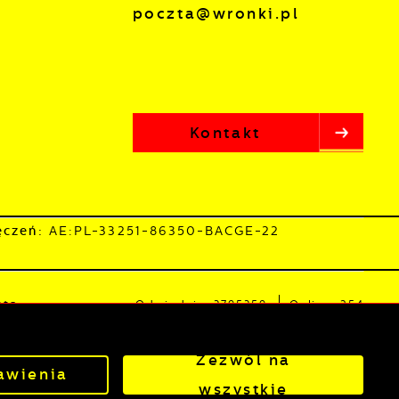
poczta@wronki.pl
Kontakt
ęczeń:
AE:PL-33251-86350-BACGE-22
sta
Odwiedzin: 3795359
Online: 254
Zezwól na
awienia
Powered by
2ClickPortal®
- Portale nowej generacji
wszystkie