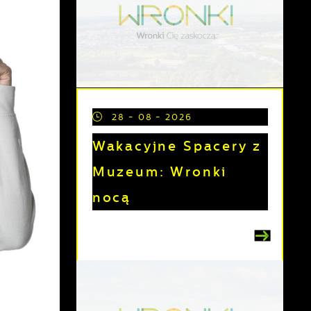
28 - 08 - 2026
Wakacyjne Spacery z
Muzeum: Wronki
nocą