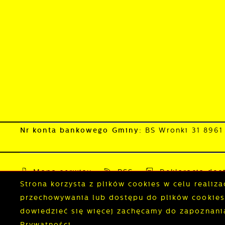
Nr konta bankowego Gminy:
BS Wronki 31 896
Mapa serwisu
RSS
Deklaracja dos
Strona korzysta z plików cookies w celu realiza
przechowywania lub dostępu do plików cookies 
Copyright by wronki.pl
dowiedzieć się więcej zachęcamy do zapoznania 
Prywatności.