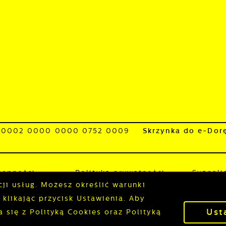
1 0002 0000 0000 0752 0009
Skrzynka do e-Dor
tępności
Polityka prywatności
Sygnali
cji usług. Możesz określić warunki
klikając przycisk Ustawienia. Aby
Ust
się z Polityką Cookies oraz Polityką