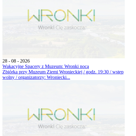
28 - 08 - 2026
Wakacyjne Spacery z Muzeum: Wronki nocą
Zbiórka przy Muzeum Ziemi Wronieckiej / godz. 19:30 / wstęp
wolny / organizatorzy: Wroniecki...