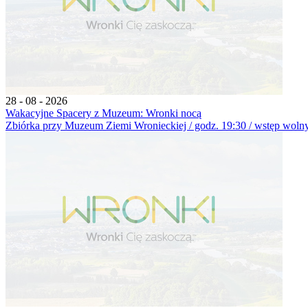
28 - 08 - 2026
Wakacyjne Spacery z Muzeum: Wronki nocą
Zbiórka przy Muzeum Ziemi Wronieckiej / godz. 19:30 / wstęp wolny 