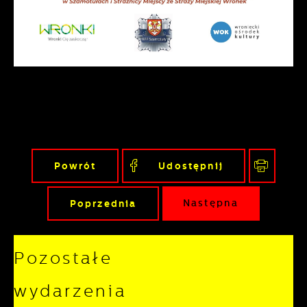
nasze treści w postaci wiadomości, ofert,
komunikatów mediów społecznościowych.
Powrót
Udostępnij
Poprzednia
Następna
Pozostałe
wydarzenia