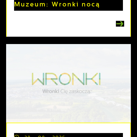
Muzeum: Wronki nocą