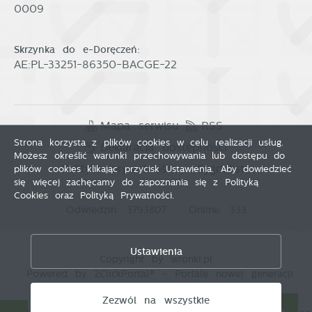
0009
Skrzynka do e-Doręczeń:
AE:PL-33251-86350-BACGE-22
Mapa serwisu
RSS
Strona korzysta z plików cookies w celu realizacji usług.
Deklaracja dostępności
Możesz określić warunki przechowywania lub dostępu do
Polityka prywatności
Sygnalista
plików cookies klikając przycisk Ustawienia. Aby dowiedzieć
się więcej zachęcamy do zapoznania się z Polityką
Cookies oraz Polityką Prywatności.
Odwiedzin: 3793807
Online: 333
Zapisz wybrane
Ustawienia
Copyright by wronki.pl
Zezwól na wszystkie
Powered by
2ClickPortal®
- Portale nowej generacji
Zezwól na wszystkie