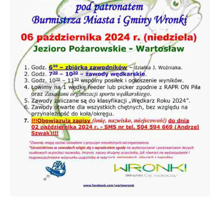
gwarantuje dostępność wszystkich
Twoich zwyczajów dotyczących przeglądanej
funkcjonalności.
witryny internetowej. Treści promocyjne
mogą pojawić się na stronach podmiotów
trzecich lub firm będących naszymi
partnerami oraz innych dostawców usług.
Firmy te działają w charakterze
pośredników prezentujących nasze treści w
postaci wiadomości, ofert, komunikatów
mediów społecznościowych.