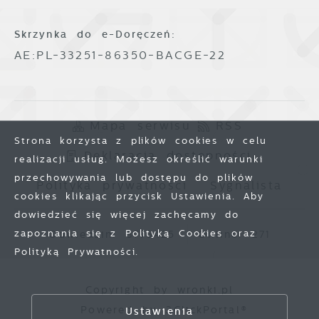
Skrzynka do e-Doręczeń:
AE:PL-33251-86350-BACGE-22
Mapa serwisu
RSS
Strona korzysta z plików cookies w celu
Deklaracja dostępności
realizacji usług. Możesz określić warunki
przechowywania lub dostępu do plików
Polityka prywatności
Sygnalista
cookies klikając przycisk Ustawienia. Aby
dowiedzieć się więcej zachęcamy do
zapoznania się z Polityką Cookies oraz
Odwiedzin: 3773425
Online: 271
Polityką Prywatności.
Zapisz wybrane
Copyright by wronki.pl
Powered by
2ClickPortal®
Ustawienia