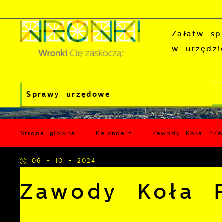
Przejdź do menu.
Przejdź do wyszukiwarki.
Przejdź do treści.
Przejdź do ustawień wielkości czcionki.
Wyłącz wersję kontrastową strony.
Załatw sp
w urzędzi
Sprawy urzędowe
Strona główna
Kalendarz
Zawody Koła PZW
06 - 10 - 2024
Zawody Koła 