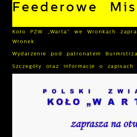
Feederowe Mis
Koło PZW „Warta” we Wronkach zapra
Wronek.
Wydarzenie pod patronatem Burmistr
Szczegóły oraz informacje o zapisach