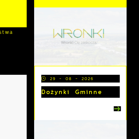
k
stwa
29 - 08 - 2026
Dożynki Gminne