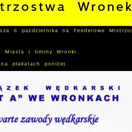
trzostwa Wrone
sza 6 października na Feederowe Mistrzo
za Miasta i Gminy Wronki.
 na plakatach poniżej.