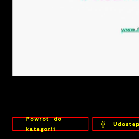
Powrót
do
Udostęp
kategorii