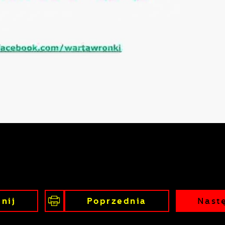
nij
Poprzednia
Nast