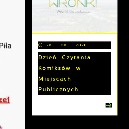
28 - 08 - 2026
Dzień Czytania
Komiksów w
Miejscach
Publicznych