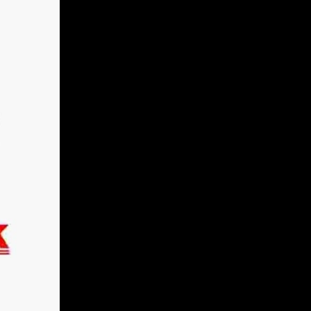
j
mi
ą