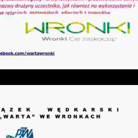
stawienia
zanujemy Twoją prywatność. Możesz zmienić ustawienia
ookies lub zaakceptować je wszystkie. W dowolnym
omencie możesz dokonać zmiany swoich ustawień.
iezbędne
iezbędne pliki cookies służą do prawidłowego
unkcjonowania strony internetowej i umożliwiają Ci
omfortowe korzystanie z oferowanych przez nas usług.