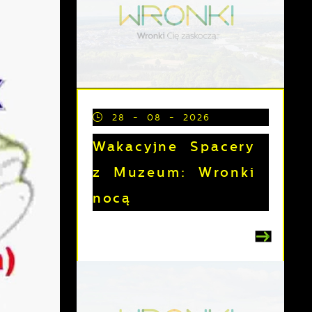
28 - 08 - 2026
Wakacyjne Spacery
z Muzeum: Wronki
nocą