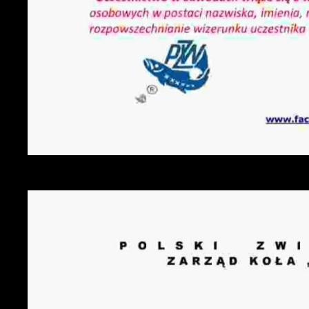
U
S
c
m
N
N
f
k