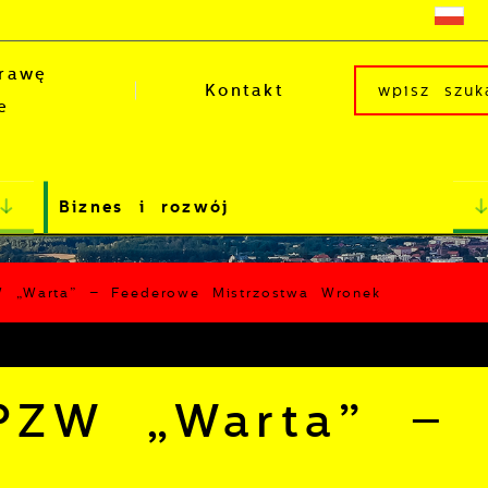
rawę
Kontakt
e
Biznes i rozwój
 „Warta” – Feederowe Mistrzostwa Wronek
PZW „Warta” –