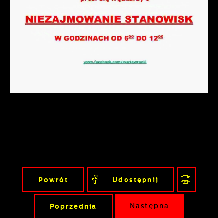
Powrót
Udostępnij
Poprzednia
Następna