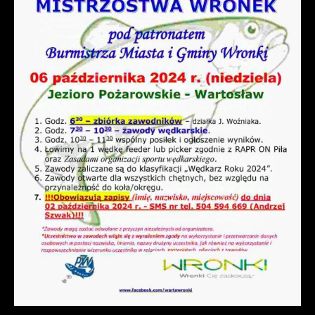
prezentowania Ci naszych komunikatów na
gwarantuje dostępność wszystkich
podstawie analizy Twoich upodobań oraz
funkcjonalności.
Twoich zwyczajów dotyczących
przeglądanej witryny internetowej. Treści
promocyjne mogą pojawić się na stronach
podmiotów trzecich lub firm będących
naszymi partnerami oraz innych
dostawców usług. Firmy te działają w
charakterze pośredników prezentujących
nasze treści w postaci wiadomości, ofert,
komunikatów mediów społecznościowych.