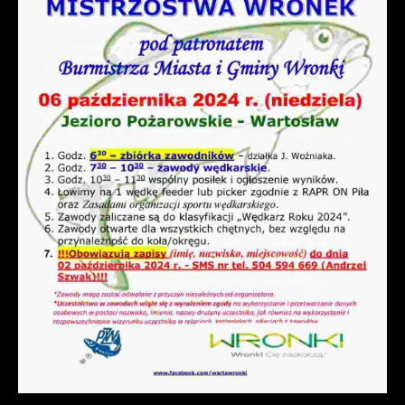
prezentowania Ci naszych komunikatów na
gwarantuje dostępność wszystkich
podstawie analizy Twoich upodobań oraz
funkcjonalności.
Twoich zwyczajów dotyczących
przeglądanej witryny internetowej. Treści
promocyjne mogą pojawić się na stronach
podmiotów trzecich lub firm będących
naszymi partnerami oraz innych
dostawców usług. Firmy te działają w
charakterze pośredników prezentujących
nasze treści w postaci wiadomości, ofert,
komunikatów mediów społecznościowych.