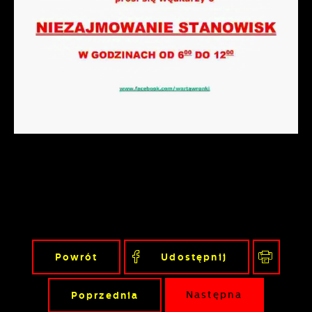
Powrót
Udostępnij
Poprzednia
Następna