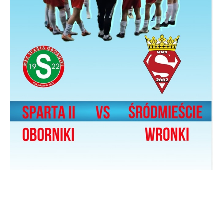
gwarantuje dostępność wszystkich
Twoich zwyczajów dotyczących przeglądanej
funkcjonalności.
witryny internetowej. Treści promocyjne
mogą pojawić się na stronach podmiotów
trzecich lub firm będących naszymi
partnerami oraz innych dostawców usług.
Firmy te działają w charakterze
pośredników prezentujących nasze treści w
postaci wiadomości, ofert, komunikatów
mediów społecznościowych.