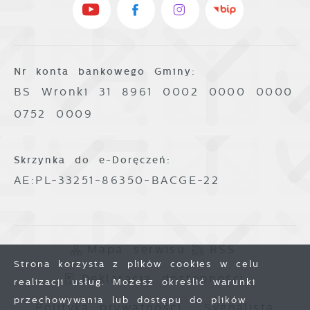
Nr konta bankowego Gminy:
BS Wronki 31 8961 0002 0000 0000
0752 0009
Skrzynka do e-Doręczeń:
AE:PL-33251-86350-BACGE-22
Mapa serwisu
RSS
Strona korzysta z plików cookies w celu
Deklaracja dostępności
realizacji usług. Możesz określić warunki
przechowywania lub dostępu do plików
Polityka prywatności
Sygnalista