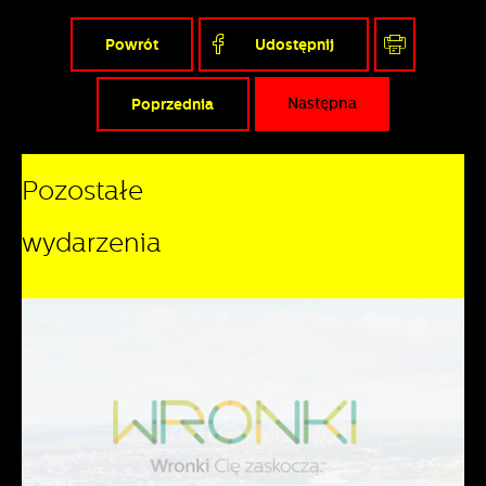
Powrót
Udostępnij
Poprzednia
Następna
Pozostałe
wydarzenia