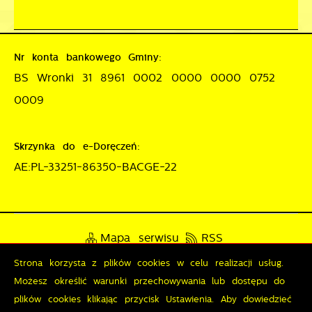
Nr konta bankowego Gminy:
BS Wronki 31 8961 0002 0000 0000 0752
0009
Skrzynka do e-Doręczeń:
AE:PL-33251-86350-BACGE-22
Mapa serwisu
RSS
Strona korzysta z plików cookies w celu realizacji usług.
Deklaracja dostępności
Możesz określić warunki przechowywania lub dostępu do
Polityka prywatności
Sygnalista
plików cookies klikając przycisk Ustawienia. Aby dowiedzieć