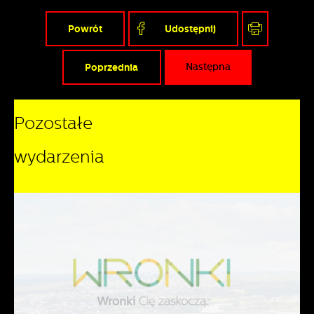
Powrót
Udostępnij
Poprzednia
Następna
Pozostałe
wydarzenia