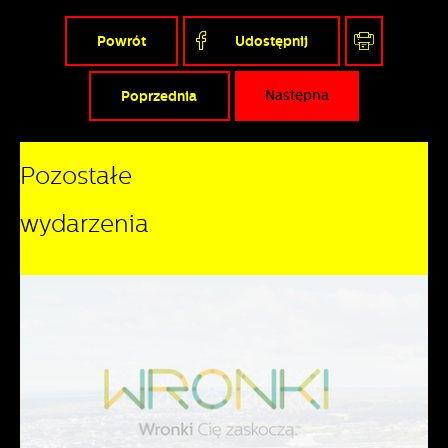
Powrót
Udostępnij
Poprzednia
Następna
Pozostałe
wydarzenia