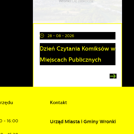
a
28 - 08 - 2026
Dzień Czytania Komiksów w
Miejscach Publicznych
urzędu
Kontakt
a
0 - 16:00
Urząd Miasta i Gminy Wronki
d