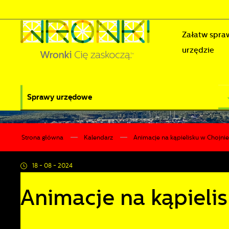
Przejdź do menu.
Przejdź do wyszukiwarki.
Przejdź do treści.
Przejdź do ustawień wielkości czcionki.
Wyłącz wersję kontrastową strony.
Załatw spra
urzędzie
Sprawy urzędowe
Strona główna
Kalendarz
Animacje na kąpielisku w Chojnie
18 - 08 - 2024
Animacje na kąpieli