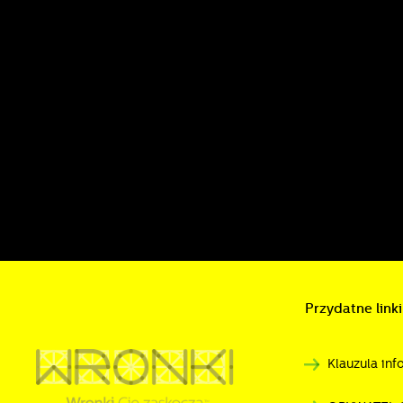
P
W
d
f
z
F
T
w
f
D
W
f
p
g
A
A
Przydatne linki
p
C
Klauzula in
W
w
s