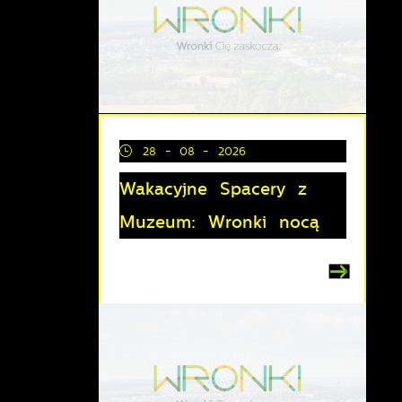
28 - 08 - 2026
Wakacyjne Spacery z
Muzeum: Wronki nocą
z
lu
y