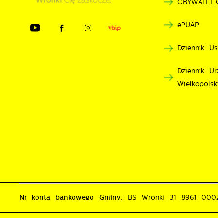
OBYWATEL.
n
d
ePUAP
p
p
Dziennik Us
p
k
Dziennik U
Wielkopolsk
Nr konta bankowego Gminy:
BS Wronki 31 8961 00