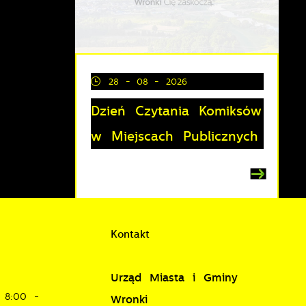
28 - 08 - 2026
Dzień Czytania Komiksów
i
w Miejscach Publicznych
Kontakt
je
Urząd Miasta i Gminy
w
8:00 -
Wronki