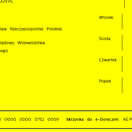
GOV.PL
a podstawie analizy Twoich upodobań oraz Twoich zwyczajów
otyczących przeglądanej witryny internetowej. Treści promocyjne mogą
ojawić się na stronach podmiotów trzecich lub firm będących naszymi
Wtorek
artnerami oraz innych dostawców usług. Firmy te działają w charakterze
taw Rzeczypospolitej Polskiej
ośredników prezentujących nasze treści w postaci wiadomości, ofert,
omunikatów mediów społecznościowych.
Środa
rzędowy Województwa
iego
Czwartek
Piątek
02 0000 0000 0752 0009
Skrzynka do e-Doręczeń:
AE: