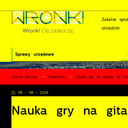
Przejdź do menu.
Przejdź do wyszukiwarki.
Przejdź do treści.
Przejdź do ustawień wielkości czcionki.
Wyłącz wersję kontrastową strony.
Załatw sp
urzędzie
Sprawy urzędowe
Strona główna
Kalendarz
Nauka gry na gitarze od po
09 - 08 - 2024
Nauka gry na git