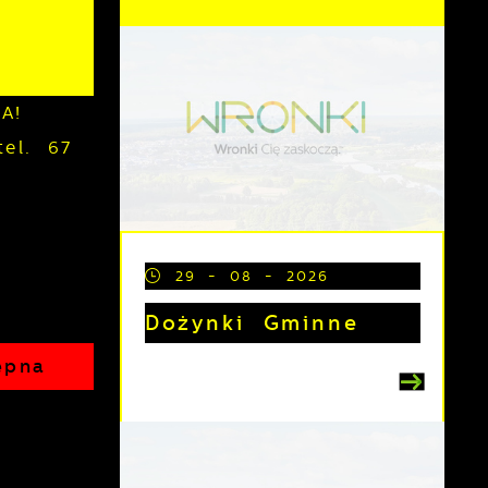
A!
el. 67
29 - 08 - 2026
Dożynki Gminne
ępna