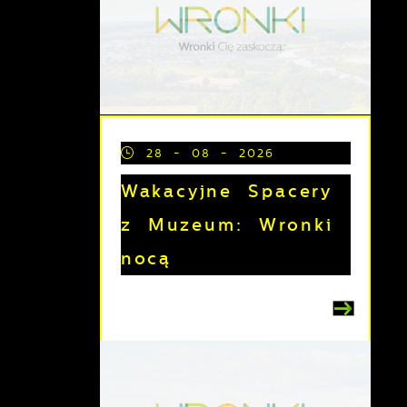
28 - 08 - 2026
Wakacyjne Spacery
z Muzeum: Wronki
nocą