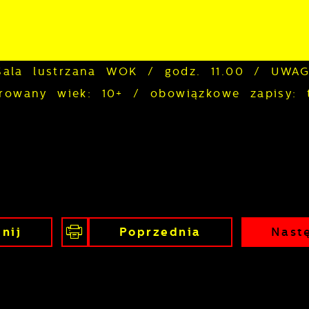
Sala lustrzana WOK / godz. 11.00 / UWAG
wany wiek: 10+ / obowiązkowe zapisy: t
nij
Poprzednia
Nast