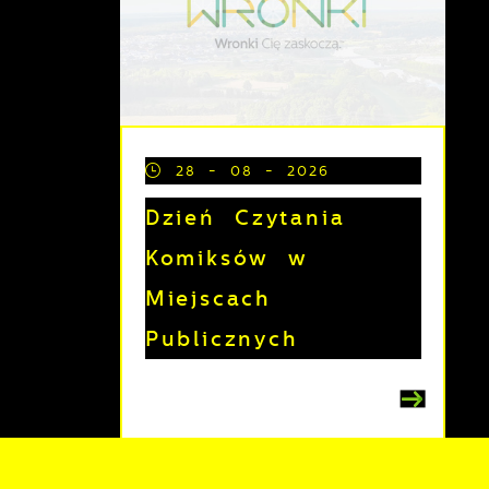
28 - 08 - 2026
Dzień Czytania
Komiksów w
Miejscach
Publicznych
z