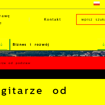
rawę
Kontakt
e
Biznes i rozwój
arze od podstaw
gitarze od