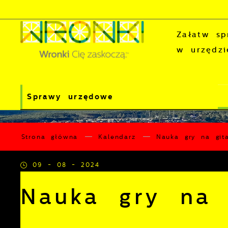
Przejdź do menu.
Przejdź do wyszukiwarki.
Przejdź do treści.
Przejdź do ustawień wielkości czcionki.
Wyłącz wersję kontrastową strony.
Załatw sp
w urzędzi
Sprawy urzędowe
Strona główna
Kalendarz
Nauka gry na git
09 - 08 - 2024
Nauka gry na 