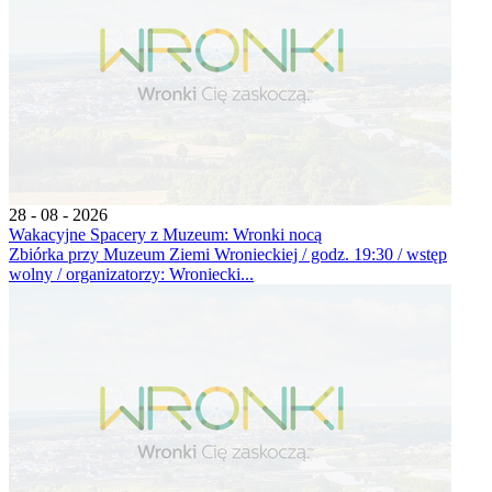
28 - 08 - 2026
Wakacyjne Spacery z Muzeum: Wronki nocą
Zbiórka przy Muzeum Ziemi Wronieckiej / godz. 19:30 / wstęp
wolny / organizatorzy: Wroniecki...