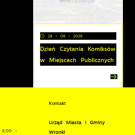
z
lu
y
28 - 08 - 2026
Dzień Czytania Komiksów
w Miejscach Publicznych
Kontakt
i
Urząd Miasta i Gminy
8:00 -
Wronki