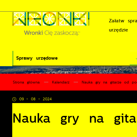
Przejdź do menu.
Przejdź do wyszukiwarki.
Przejdź do treści.
Przejdź do ustawień wielkości czcionki.
Wyłącz wersję kontrastową strony.
Załatw sp
urzędzie
Sprawy urzędowe
Strona główna
Kalendarz
Nauka gry na gitarze od po
09 - 08 - 2024
Nauka gry na git