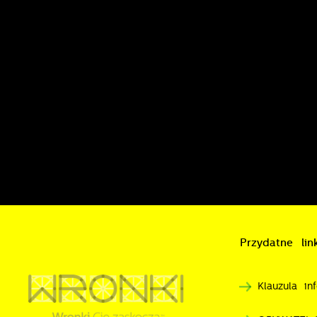
i
n
P
W
m
w
m
F
T
w
f
D
W
k
T
Przydatne link
p
A
n
A
Klauzula i
T