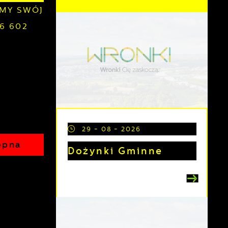
RAMY SWÓJ
06 602
29 - 08 - 2026
ępna
Dożynki Gminne