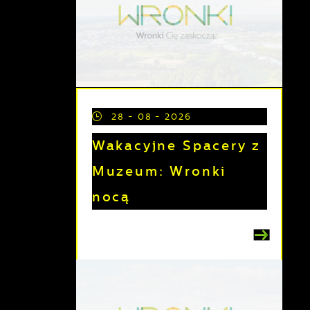
28 - 08 - 2026
Wakacyjne Spacery z
Muzeum: Wronki
nocą
e