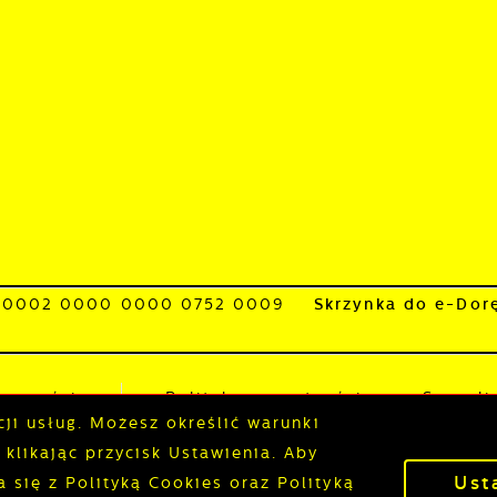
fert, komunikatów mediów społecznościowych.
1 0002 0000 0000 0752 0009
Skrzynka do e-Dor
tępności
Polityka prywatności
Sygnali
cji usług. Możesz określić warunki
klikając przycisk Ustawienia. Aby
Ust
się z Polityką Cookies oraz Polityką