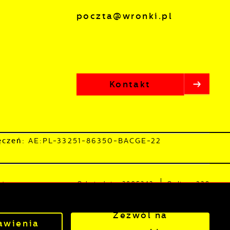
poczta@wronki.pl
Kontakt
ęczeń:
AE:PL-33251-86350-BACGE-22
sta
Odwiedzin: 3805343
Online: 229
Zezwól na
awienia
Powered by
2ClickPortal®
- Portale nowej generacji