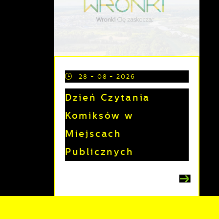
a
28 - 08 - 2026
Dzień Czytania
Komiksów w
Miejscach
h
Publicznych
t