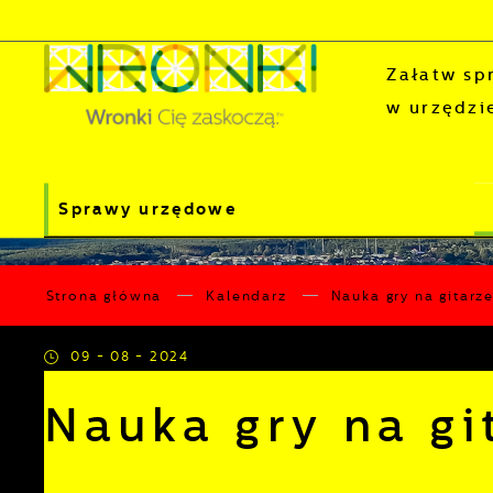
Przejdź do menu.
Przejdź do wyszukiwarki.
Przejdź do treści.
Przejdź do ustawień wielkości czcionki.
Wyłącz wersję kontrastową strony.
Załatw sp
w urzędzi
Sprawy urzędowe
Strona główna
Kalendarz
Nauka gry na gitar
09 - 08 - 2024
Nauka gry na g