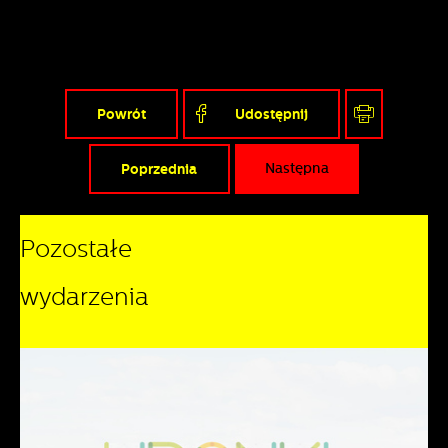
Powrót
Udostępnij
Poprzednia
Następna
Pozostałe
wydarzenia