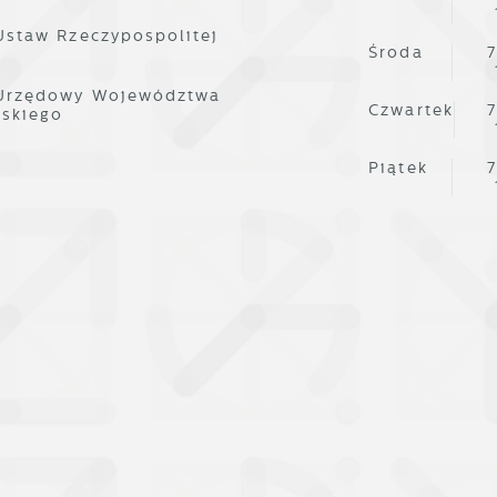
Ustaw Rzeczypospolitej
Środa
7
 Urzędowy Województwa
Czwartek
7
lskiego
Piątek
7