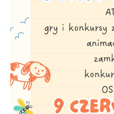
U
S
c