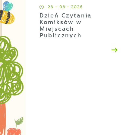
28 - 08 - 2026
Dzień Czytania
Komiksów w
Miejscach
Publicznych
a
ji
h
t
es