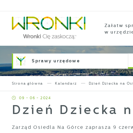
Przejdź do menu.
Przejdź do wyszukiwarki.
Przejdź do treści.
Przejdź do ustawień wielkości czcionki.
Włącz wersję kontrastową strony.
Załatw sp
w urzędzi
Sprawy urzędowe
Strona główna
Kalendarz
Dzień Dziecka na Os
09 - 06 - 2024
Dzień Dziecka 
Zarząd Osiedla Na Górce zaprasza 9 czerw