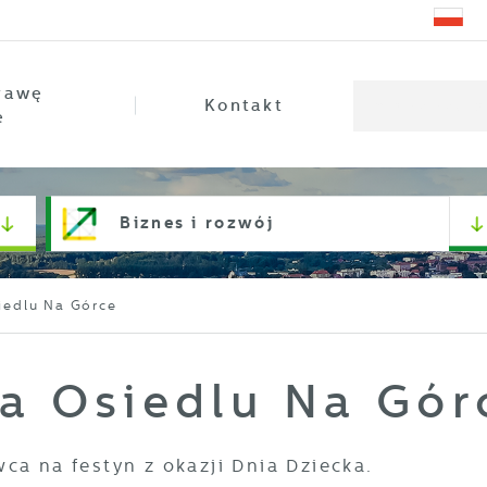
rawę
Kontakt
e
Biznes i rozwój
iedlu Na Górce
na Osiedlu Na Gór
ca na festyn z okazji Dnia Dziecka.