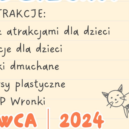
stawienia
zanujemy Twoją prywatność. Możesz zmienić ustawienia
ookies lub zaakceptować je wszystkie. W dowolnym momencie