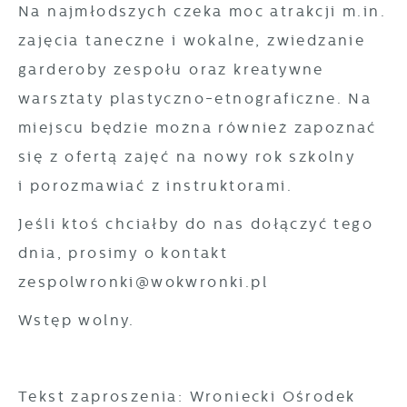
Cookies analityczne pozwalają na uzyskanie
Na najmłodszych czeka moc atrakcji m.in.
Więcej
informacji w zakresie wykorzystywania witryny
zajęcia taneczne i wokalne, zwiedzanie
internetowej, miejsca oraz częstotliwości, z
garderoby zespołu oraz kreatywne
Reklamowe
jaką odwiedzane są nasze serwisy www. Dane
warsztaty plastyczno-etnograficzne. Na
pozwalają nam na ocenę naszych serwisów
Dzięki reklamowym plikom cookies
miejscu będzie można również zapoznać
internetowych pod względem ich popularności
prezentujemy Ci najciekawsze informacje i
się z ofertą zajęć na nowy rok szkolny
wśród użytkowników. Zgromadzone informacje
aktualności na stronach naszych partnerów.
są przetwarzane w formie zanonimizowanej.
i porozmawiać z instruktorami.
Promocyjne pliki cookies służą do
Więcej
Wyrażenie zgody na analityczne pliki cookies
prezentowania Ci naszych komunikatów na
Jeśli ktoś chciałby do nas dołączyć tego
gwarantuje dostępność wszystkich
podstawie analizy Twoich upodobań oraz
dnia, prosimy o kontakt
funkcjonalności.
Twoich zwyczajów dotyczących przeglądanej
zespolwronki@wokwronki.pl
witryny internetowej. Treści promocyjne mogą
pojawić się na stronach podmiotów trzecich
Wstęp wolny.
lub firm będących naszymi partnerami oraz
innych dostawców usług. Firmy te działają w
charakterze pośredników prezentujących nasze
Tekst zaproszenia: Wroniecki Ośrodek