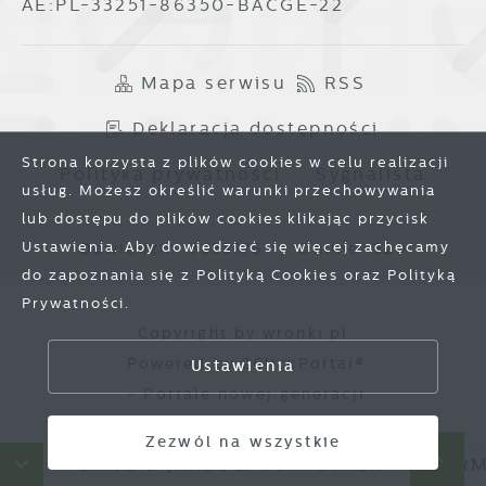
AE:PL-33251-86350-BACGE-22
Mapa serwisu
RSS
Deklaracja dostępności
Strona korzysta z plików cookies w celu realizacji
Polityka prywatności
Sygnalista
usług. Możesz określić warunki przechowywania
lub dostępu do plików cookies klikając przycisk
Ustawienia. Aby dowiedzieć się więcej zachęcamy
Odwiedzin: 3833176
Online: 320
do zapoznania się z Polityką Cookies oraz Polityką
Prywatności.
Zapisz wybrane
Copyright by wronki.pl
Powered by
2ClickPortal®
Ustawienia
Zezwól na wszystkie
- Portale nowej generacji
Zezwól na wszystkie
W
DANE O JAKOŚCI POWIETRZA
HARMO