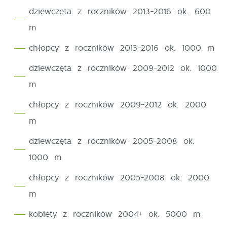
i dostosowywać do Twoich potrzeb.
dziewczęta z roczników 2013-2016 ok. 600
stronie.
m
Cookies analityczne pozwalają na uzyskanie informacji
Więcej
w zakresie wykorzystywania witryny internetowej,
chłopcy z roczników 2013-2016 ok. 1000 m
miejsca oraz częstotliwości, z jaką odwiedzane są
dziewczęta z roczników 2009-2012 ok. 1000
Reklamowe
nasze serwisy www. Dane pozwalają nam na ocenę
m
naszych serwisów internetowych pod względem ich
Dzięki reklamowym plikom cookies prezentujemy Ci
popularności wśród użytkowników. Zgromadzone
najciekawsze informacje i aktualności na stronach
chłopcy z roczników 2009-2012 ok. 2000
informacje są przetwarzane w formie zanonimizowanej.
naszych partnerów.
m
Wyrażenie zgody na analityczne pliki cookies
gwarantuje dostępność wszystkich funkcjonalności.
dziewczęta z roczników 2005-2008 ok.
Promocyjne pliki cookies służą do prezentowania Ci
Więcej
1000 m
naszych komunikatów na podstawie analizy Twoich
upodobań oraz Twoich zwyczajów dotyczących
chłopcy z roczników 2005-2008 ok. 2000
przeglądanej witryny internetowej. Treści promocyjne
m
mogą pojawić się na stronach podmiotów trzecich
lub firm będących naszymi partnerami oraz innych
kobiety z roczników 2004+ ok. 5000 m
dostawców usług. Firmy te działają w charakterze