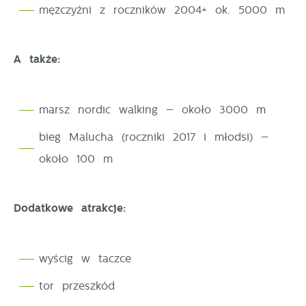
mężczyźni z roczników 2004+ ok. 5000 m
pośredników prezentujących nasze treści w postaci
wiadomości, ofert, komunikatów mediów
społecznościowych.
A także:
marsz nordic walking – około 3000 m
bieg Malucha (roczniki 2017 i młodsi) –
około 100 m
Dodatkowe atrakcje:
wyścig w taczce
tor przeszkód