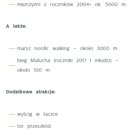
mężczyźni z roczników 2004+ ok. 5000 m
pośredników prezentujących nasze treści w postaci
wiadomości, ofert, komunikatów mediów
społecznościowych.
A także:
marsz nordic walking – około 3000 m
bieg Malucha (roczniki 2017 i młodsi) –
około 100 m
Dodatkowe atrakcje:
wyścig w taczce
tor przeszkód