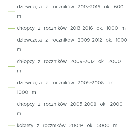
i dostosowywać do Twoich potrzeb.
dziewczęta z roczników 2013-2016 ok. 600
stronie.
m
Cookies analityczne pozwalają na uzyskanie informacji
Więcej
w zakresie wykorzystywania witryny internetowej,
chłopcy z roczników 2013-2016 ok. 1000 m
miejsca oraz częstotliwości, z jaką odwiedzane są
dziewczęta z roczników 2009-2012 ok. 1000
Reklamowe
nasze serwisy www. Dane pozwalają nam na ocenę
m
naszych serwisów internetowych pod względem ich
Dzięki reklamowym plikom cookies prezentujemy Ci
popularności wśród użytkowników. Zgromadzone
najciekawsze informacje i aktualności na stronach
chłopcy z roczników 2009-2012 ok. 2000
informacje są przetwarzane w formie zanonimizowanej.
naszych partnerów.
m
Wyrażenie zgody na analityczne pliki cookies
gwarantuje dostępność wszystkich funkcjonalności.
dziewczęta z roczników 2005-2008 ok.
Promocyjne pliki cookies służą do prezentowania Ci
Więcej
1000 m
naszych komunikatów na podstawie analizy Twoich
upodobań oraz Twoich zwyczajów dotyczących
chłopcy z roczników 2005-2008 ok. 2000
przeglądanej witryny internetowej. Treści promocyjne
m
mogą pojawić się na stronach podmiotów trzecich
lub firm będących naszymi partnerami oraz innych
kobiety z roczników 2004+ ok. 5000 m
dostawców usług. Firmy te działają w charakterze