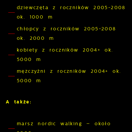
zgody na analityczne pliki cookies
prezentowania Ci naszych komunikatów na
dziewczęta z roczników 2005-2008
gwarantuje dostępność wszystkich
podstawie analizy Twoich upodobań oraz
ok. 1000 m
funkcjonalności.
Twoich zwyczajów dotyczących
przeglądanej witryny internetowej. Treści
chłopcy z roczników 2005-2008
promocyjne mogą pojawić się na stronach
ok. 2000 m
podmiotów trzecich lub firm będących
kobiety z roczników 2004+ ok.
naszymi partnerami oraz innych
5000 m
dostawców usług. Firmy te działają w
charakterze pośredników prezentujących
mężczyźni z roczników 2004+ ok.
nasze treści w postaci wiadomości, ofert,
5000 m
komunikatów mediów społecznościowych.
A także:
marsz nordic walking – około