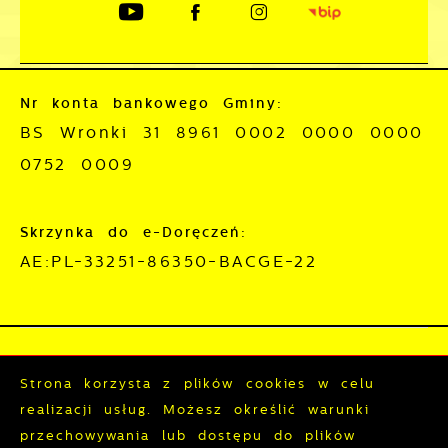
Nr konta bankowego Gminy:
BS Wronki 31 8961 0002 0000 0000
0752 0009
Skrzynka do e-Doręczeń:
AE:PL-33251-86350-BACGE-22
Mapa serwisu
RSS
Strona korzysta z plików cookies w celu
Deklaracja dostępności
realizacji usług. Możesz określić warunki
przechowywania lub dostępu do plików
Polityka prywatności
Sygnalista