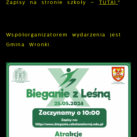
Zapisy na stronie szkoły –
TUTAJ.
"
Współorganizatorem wydarzenia jest
Gmina Wronki.