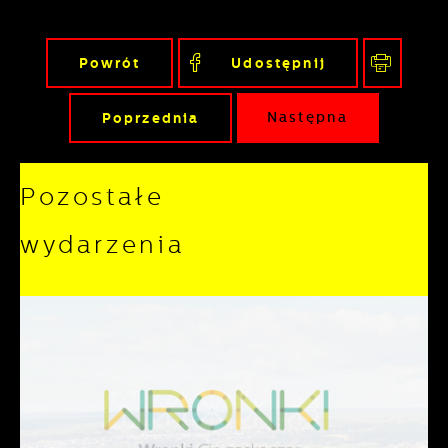
Powrót
Udostępnij
Poprzednia
Następna
Pozostałe
wydarzenia